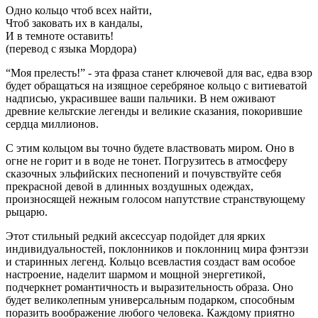
Одно кольцо чтоб всех найти,
Чтоб заковать их в кандалы,
И в темноте оставить!
(перевод с языка Мордора)
“Моя прелесть!” - эта фраза станет ключевой для вас, едва взор
будет обращаться на изящное серебряное кольцо с витиеватой
надписью, украсившее ваши пальчики. В нем оживают
древние кельтские легенды и великие сказания, покорившие
сердца миллионов.
С этим кольцом вы точно будете властвовать миром. Оно в
огне не горит и в воде не тонет. Погрузитесь в атмосферу
сказочных эльфийских песнопений и почувствуйте себя
прекрасной девой в длинных воздушных одеждах,
произносящей нежным голосом напутствие странствующему
рыцарю.
Этот стильный редкий аксессуар подойдет для ярких
индивидуальносте
й, поклонников и поклонниц мира фэнтэзи
и старинных легенд. Кольцо всевластия создаст вам особое
настроение, наделит шармом и мощной энергетикой,
подчеркнет романтичность и выразительность образа. Оно
будет великолепным универсальным подарком, способным
поразить воображение любого человека. Каждому приятно