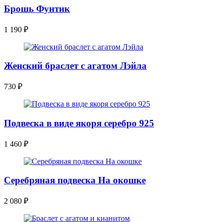
Брошь Фунтик
1 190
₽
Женский браслет с агатом Лэйла
730
₽
Подвеска в виде якоря серебро 925
1 460
₽
Серебряная подвеска На окошке
2 080
₽