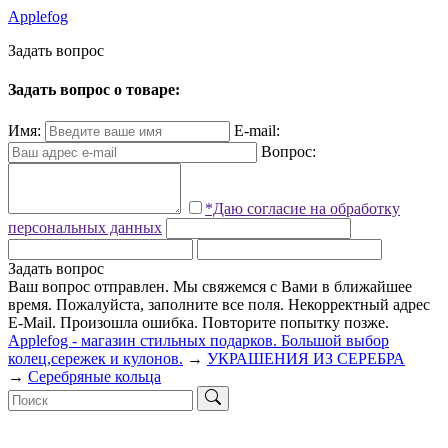
Applefog
З
а
д
а
т
ь
в
о
п
р
о
с
Задать вопрос о товаре:
Имя:
E-mail:
Вопрос:
*Даю согласие на обработку
персональных данных
Задать вопрос
Ваш вопрос отправлен. Мы свяжемся с Вами в ближайшее
время.
Пожалуйста, заполните все поля.
Некорректный адрес
E-Mail.
Произошла ошибка. Повторите попытку позже.
Applefog - магазин стильных подарков. Большой выбор
колец,сережек и кулонов.
→
УКРАШЕНИЯ ИЗ СЕРЕБРА
→
Серебряные кольца