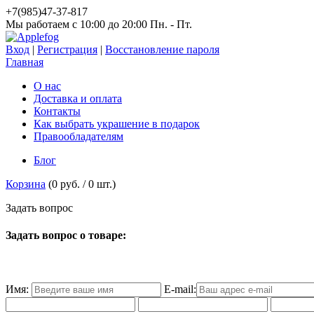
+7(985)47-37-817
Мы работаем c 10:00 до 20:00 Пн. - Пт.
Вход
|
Регистрация
|
Восстановление пароля
Главная
О нас
Доставка и оплата
Контакты
Как выбрать украшение в подарок
Правообладателям
Блог
Корзина
(
0 руб.
/
0
шт.)
З
а
д
а
т
ь
в
о
п
р
о
с
Задать вопрос о товаре:
Имя:
E-mail: