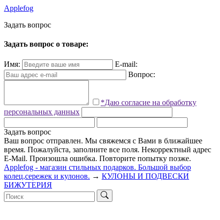
Applefog
З
а
д
а
т
ь
в
о
п
р
о
с
Задать вопрос о товаре:
Имя:
E-mail:
Вопрос:
*Даю согласие на обработку
персональных данных
Задать вопрос
Ваш вопрос отправлен. Мы свяжемся с Вами в ближайшее
время.
Пожалуйста, заполните все поля.
Некорректный адрес
E-Mail.
Произошла ошибка. Повторите попытку позже.
Applefog - магазин стильных подарков. Большой выбор
колец,сережек и кулонов.
→
КУЛОНЫ И ПОДВЕСКИ
БИЖУТЕРИЯ