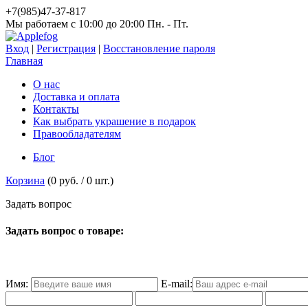
+7(985)47-37-817
Мы работаем c 10:00 до 20:00 Пн. - Пт.
Вход
|
Регистрация
|
Восстановление пароля
Главная
О нас
Доставка и оплата
Контакты
Как выбрать украшение в подарок
Правообладателям
Блог
Корзина
(
0 руб.
/
0
шт.)
З
а
д
а
т
ь
в
о
п
р
о
с
Задать вопрос о товаре:
Имя:
E-mail: