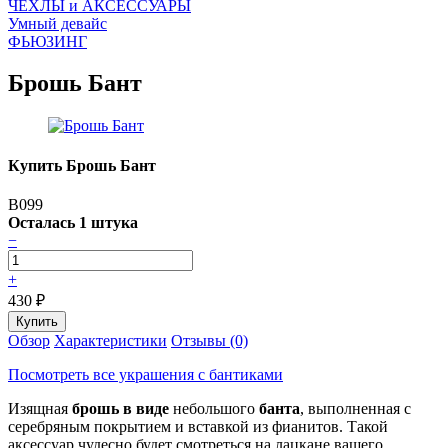
ЧEХЛЫ и АКСЕССУАРЫ
Умный девайс
ФЬЮЗИНГ
Брошь Бант
Купить Брошь Бант
B099
Осталась 1 штука
−
+
430
₽
Обзор
Характеристики
Отзывы (0)
Посмотреть все украшения с бантиками
Изящная
брошь в виде
небольшого
банта
, выполненная с
серебряным покрытием и вставкой из фианитов. Такой
аксессуар чудесно будет смотреться на лацкане вашего