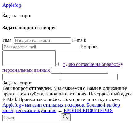
Applefog
З
а
д
а
т
ь
в
о
п
р
о
с
Задать вопрос о товаре:
Имя:
E-mail:
Вопрос:
*Даю согласие на обработку
персональных данных
Задать вопрос
Ваш вопрос отправлен. Мы свяжемся с Вами в ближайшее
время.
Пожалуйста, заполните все поля.
Некорректный адрес
E-Mail.
Произошла ошибка. Повторите попытку позже.
Applefog - магазин стильных подарков. Большой выбор
колец,сережек и кулонов.
→
БРОШИ БИЖУТЕРИЯ