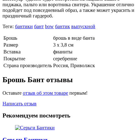
пиджака, пальто или воротника свитера. Украшение отлично
подойдет под повседневный образ, а также может украсить и
праздничный гардероб.
Теги:
бантики
бант
bow
бантик
выпускной
Брошь
брошь в виде банта
Размер
3 х 3,8 см
Вставка
фианиты
Покрытие
серебрение
Страна производитель
Россия, Приволжск
Брошь Бант отзывы
Оставьте
отзыв об этом товаре
первым!
Написать отзыв
Рекомендуем посмотреть
Серьги Бантики