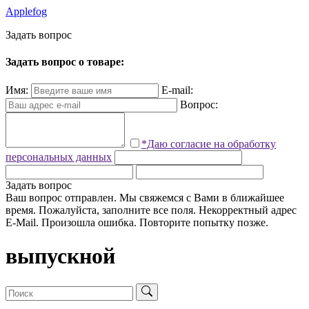
Applefog
З
а
д
а
т
ь
в
о
п
р
о
с
Задать вопрос о товаре:
Имя:
E-mail:
Вопрос:
*Даю согласие на обработку
персональных данных
Задать вопрос
Ваш вопрос отправлен. Мы свяжемся с Вами в ближайшее
время.
Пожалуйста, заполните все поля.
Некорректный адрес
E-Mail.
Произошла ошибка. Повторите попытку позже.
выпускной