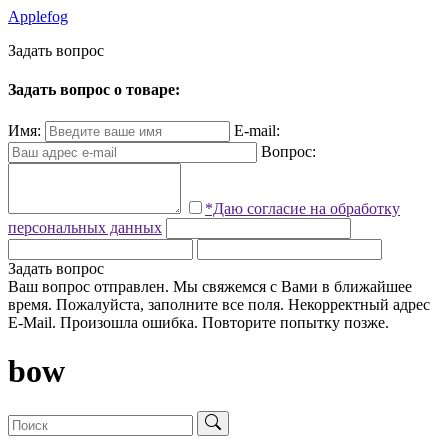
Applefog
З
а
д
а
т
ь
в
о
п
р
о
с
Задать вопрос о товаре:
Имя:
E-mail:
Вопрос:
*Даю согласие на обработку
персональных данных
Задать вопрос
Ваш вопрос отправлен. Мы свяжемся с Вами в ближайшее
время.
Пожалуйста, заполните все поля.
Некорректный адрес
E-Mail.
Произошла ошибка. Повторите попытку позже.
bow