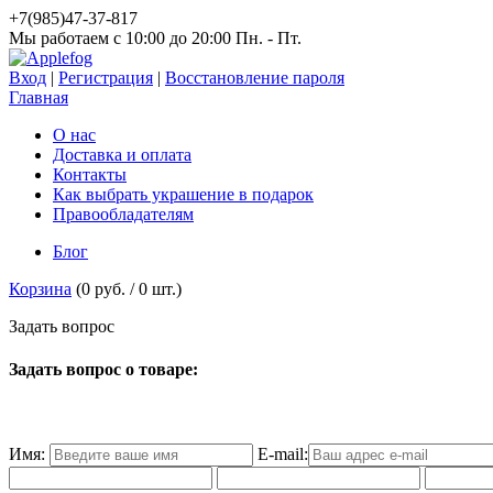
+7(985)47-37-817
Мы работаем c 10:00 до 20:00 Пн. - Пт.
Вход
|
Регистрация
|
Восстановление пароля
Главная
О нас
Доставка и оплата
Контакты
Как выбрать украшение в подарок
Правообладателям
Блог
Корзина
(
0 руб.
/
0
шт.)
З
а
д
а
т
ь
в
о
п
р
о
с
Задать вопрос о товаре:
Имя:
E-mail: