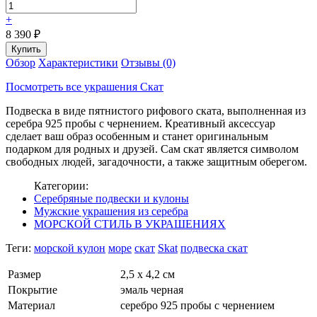
+
8 390
₽
Обзор
Характеристики
Отзывы (0)
Посмотреть все украшения Скат
Подвеска в виде пятнистого рифового ската, выполненная из
серебра 925 пробы с чернением. Креативный аксессуар
сделает ваш образ особенным и станет оригинальным
подарком для родных и друзей. Сам скат является символом
свободных людей, загадочности, а также защитным оберегом.
Категории:
Серебряные подвески и кулоны
Мужские украшения из серебра
МОРСКОЙ СТИЛЬ В УКРАШЕНИЯХ
Теги:
морской кулон
море
скат
Skat
подвеска скат
Размер
2,5 х 4,2 см
Покрытие
эмаль черная
Материал
серебро 925 пробы с чернением