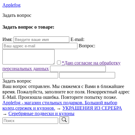
Applefog
З
а
д
а
т
ь
в
о
п
р
о
с
Задать вопрос о товаре:
Имя:
E-mail:
Вопрос:
*Даю согласие на обработку
персональных данных
Задать вопрос
Ваш вопрос отправлен. Мы свяжемся с Вами в ближайшее
время.
Пожалуйста, заполните все поля.
Некорректный адрес
E-Mail.
Произошла ошибка. Повторите попытку позже.
Applefog - магазин стильных подарков. Большой выбор
колец,сережек и кулонов.
→
УКРАШЕНИЯ ИЗ СЕРЕБРА
→
Серебряные подвески и кулоны