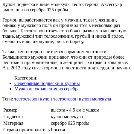
Кулон-подвеска в виде молекулы тестостерона. Аксессуар
выполнен из серебра 925 пробы.
Гормон вырабатывается как у мужчин, так и у женщин,
однако у мужского пола он производится в несколько раз
больше. Тестостерон отвечает за более развитую мышечную
ткань, мужской тип телосложения, грубый и низкий голос,
смелость и великодушие, риск и борьбу.
Также, тестостерон считается гормоном честности.
Большинство мужчин признают, что они от природы более
честные и прямолинейные, а женщины - хитрые и коварные.
А в 2012 году связь гормона и честности подтвердили научно.
Категории:
Серебряные подвески и кулоны
Мужские украшения из серебра
Теги:
тестостерон
кулон тестостерон
кулон молекула
Размер
высота - 4,5 см с ушком
Подвеска
кулон молекула
Материал
серебро 925 пробы
Страна производитель
Россия