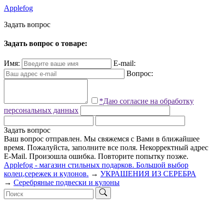
Applefog
З
а
д
а
т
ь
в
о
п
р
о
с
Задать вопрос о товаре:
Имя:
E-mail:
Вопрос:
*Даю согласие на обработку
персональных данных
Задать вопрос
Ваш вопрос отправлен. Мы свяжемся с Вами в ближайшее
время.
Пожалуйста, заполните все поля.
Некорректный адрес
E-Mail.
Произошла ошибка. Повторите попытку позже.
Applefog - магазин стильных подарков. Большой выбор
колец,сережек и кулонов.
→
УКРАШЕНИЯ ИЗ СЕРЕБРА
→
Серебряные подвески и кулоны