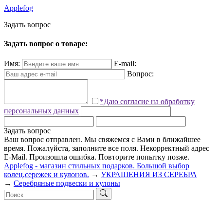
Applefog
З
а
д
а
т
ь
в
о
п
р
о
с
Задать вопрос о товаре:
Имя:
E-mail:
Вопрос:
*Даю согласие на обработку
персональных данных
Задать вопрос
Ваш вопрос отправлен. Мы свяжемся с Вами в ближайшее
время.
Пожалуйста, заполните все поля.
Некорректный адрес
E-Mail.
Произошла ошибка. Повторите попытку позже.
Applefog - магазин стильных подарков. Большой выбор
колец,сережек и кулонов.
→
УКРАШЕНИЯ ИЗ СЕРЕБРА
→
Серебряные подвески и кулоны