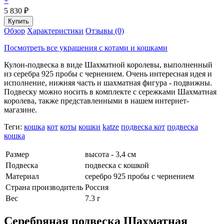
+
5 830
₽
Обзор
Характеристики
Отзывы (0)
Посмотреть все украшения с котами и кошками
Кулон-подвеска в виде Шахматной королевы, выполненный
из серебра 925 пробы с чернением. Очень интересная идея и
исполнение, нижняя часть и шахматная фигура - подвижны.
Подвеску можно носить в комплекте с сережками Шахматная
королева, также представленными в нашем интернет-
магазине.
Теги:
кошка
кот
коты
кошки
katze
подвеска кот
подвеска
кошка
Размер
высота - 3,4 см
Подвеска
подвеска с кошкой
Материал
серебро 925 пробы с чернением
Страна производитель
Россия
Вес
7.3 г
Серебряная подвеска Шахматная