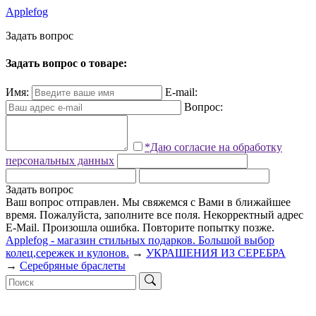
Applefog
З
а
д
а
т
ь
в
о
п
р
о
с
Задать вопрос о товаре:
Имя:
E-mail:
Вопрос:
*Даю согласие на обработку
персональных данных
Задать вопрос
Ваш вопрос отправлен. Мы свяжемся с Вами в ближайшее
время.
Пожалуйста, заполните все поля.
Некорректный адрес
E-Mail.
Произошла ошибка. Повторите попытку позже.
Applefog - магазин стильных подарков. Большой выбор
колец,сережек и кулонов.
→
УКРАШЕНИЯ ИЗ СЕРЕБРА
→
Серебряные браслеты