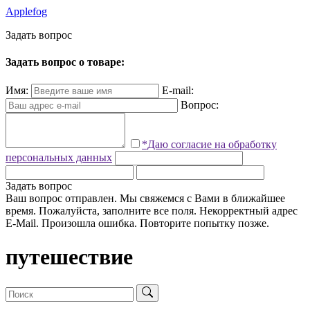
Applefog
З
а
д
а
т
ь
в
о
п
р
о
с
Задать вопрос о товаре:
Имя:
E-mail:
Вопрос:
*Даю согласие на обработку
персональных данных
Задать вопрос
Ваш вопрос отправлен. Мы свяжемся с Вами в ближайшее
время.
Пожалуйста, заполните все поля.
Некорректный адрес
E-Mail.
Произошла ошибка. Повторите попытку позже.
путешествие