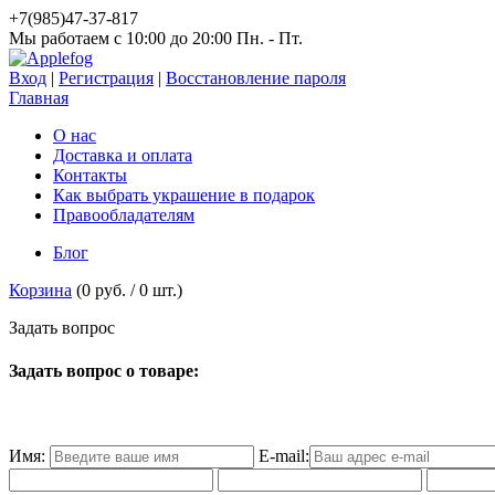
+7(985)47-37-817
Мы работаем c 10:00 до 20:00 Пн. - Пт.
Вход
|
Регистрация
|
Восстановление пароля
Главная
О нас
Доставка и оплата
Контакты
Как выбрать украшение в подарок
Правообладателям
Блог
Корзина
(
0 руб.
/
0
шт.)
З
а
д
а
т
ь
в
о
п
р
о
с
Задать вопрос о товаре:
Имя:
E-mail: