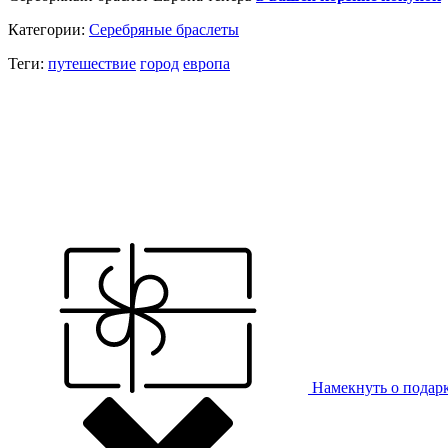
Категории:
Серебряные браслеты
Теги:
путешествие
город
европа
Намекнуть о подар