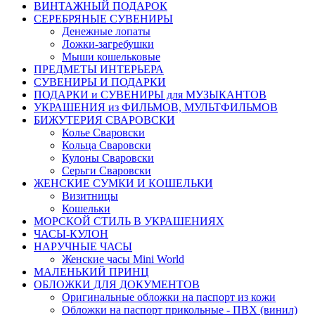
ВИНТАЖНЫЙ ПОДАРОК
СЕРЕБРЯНЫЕ СУВЕНИРЫ
Денежные лопаты
Ложки-загребушки
Мыши кошельковые
ПРЕДМЕТЫ ИНТЕРЬЕРА
СУВЕНИРЫ И ПОДАРКИ
ПОДАРКИ и СУВЕНИРЫ для МУЗЫКАНТОВ
УКРАШЕНИЯ из ФИЛЬМОВ, МУЛЬТФИЛЬМОВ
БИЖУТЕРИЯ СВАРОВСКИ
Колье Сваровски
Кольца Сваровски
Кулоны Сваровски
Серьги Сваровски
ЖЕНСКИЕ СУМКИ И КОШЕЛЬКИ
Визитницы
Кошельки
МОРСКОЙ СТИЛЬ В УКРАШЕНИЯХ
ЧАСЫ-КУЛОН
НАРУЧНЫЕ ЧАСЫ
Женские часы Mini World
МАЛЕНЬКИЙ ПРИНЦ
ОБЛОЖКИ ДЛЯ ДОКУМЕНТОВ
Оригинальные обложки на паспорт из кожи
Обложки на паспорт прикольные - ПВХ (винил)