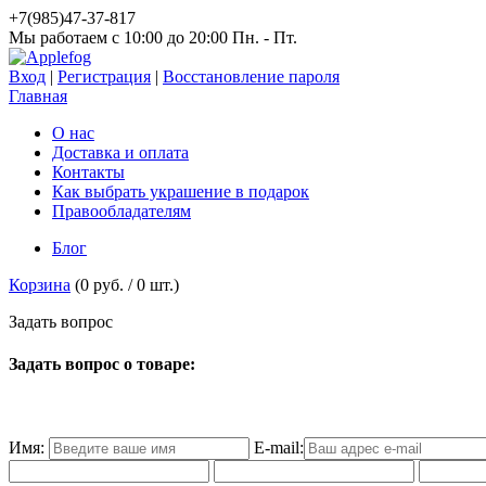
+7(985)47-37-817
Мы работаем c 10:00 до 20:00 Пн. - Пт.
Вход
|
Регистрация
|
Восстановление пароля
Главная
О нас
Доставка и оплата
Контакты
Как выбрать украшение в подарок
Правообладателям
Блог
Корзина
(
0 руб.
/
0
шт.)
З
а
д
а
т
ь
в
о
п
р
о
с
Задать вопрос о товаре:
Имя:
E-mail: