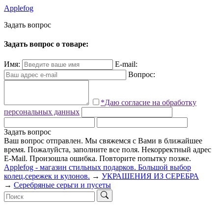
Applefog
З
а
д
а
т
ь
в
о
п
р
о
с
Задать вопрос о товаре:
Имя:
E-mail:
Вопрос:
*Даю согласие на обработку
персональных данных
Задать вопрос
Ваш вопрос отправлен. Мы свяжемся с Вами в ближайшее
время.
Пожалуйста, заполните все поля.
Некорректный адрес
E-Mail.
Произошла ошибка. Повторите попытку позже.
Applefog - магазин стильных подарков. Большой выбор
колец,сережек и кулонов.
→
УКРАШЕНИЯ ИЗ СЕРЕБРА
→
Серебряные серьги и пусеты