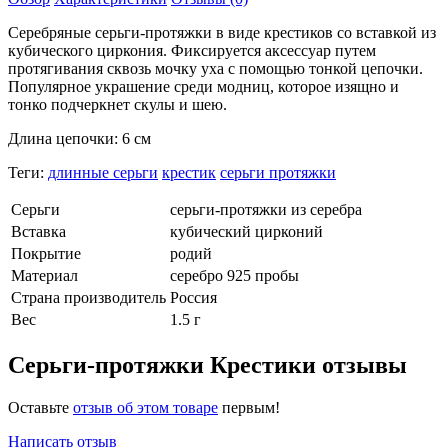
Серебряные серьги-протяжки в виде крестиков со вставкой из
кубического циркония. Фиксируется аксессуар путем
протягивания сквозь мочку уха с помощью тонкой цепочки.
Популярное украшение среди модниц, которое изящно и
тонко подчеркнет скулы и шею.
Длина цепочки: 6 см
Теги:
длинные серьги
крестик
серьги протяжки
Серьги
серьги-протяжки из серебра
Вставка
кубический цирконий
Покрытие
родий
Материал
серебро 925 пробы
Страна производитель
Россия
Вес
1.5 г
Серьги-протяжки Крестики отзывы
Оставьте
отзыв об этом товаре
первым!
Написать отзыв