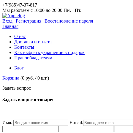
+7(985)47-37-817
Мы работаем c 10:00 до 20:00 Пн. - Пт.
Вход
|
Регистрация
|
Восстановление пароля
Главная
О нас
Доставка и оплата
Контакты
Как выбрать украшение в подарок
Правообладателям
Блог
Корзина
(
0 руб.
/
0
шт.)
З
а
д
а
т
ь
в
о
п
р
о
с
Задать вопрос о товаре:
Имя:
E-mail: