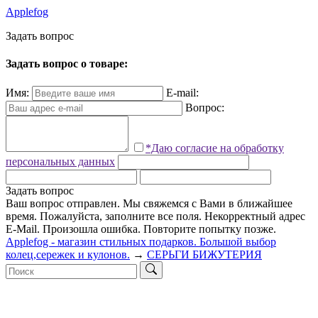
Applefog
З
а
д
а
т
ь
в
о
п
р
о
с
Задать вопрос о товаре:
Имя:
E-mail:
Вопрос:
*Даю согласие на обработку
персональных данных
Задать вопрос
Ваш вопрос отправлен. Мы свяжемся с Вами в ближайшее
время.
Пожалуйста, заполните все поля.
Некорректный адрес
E-Mail.
Произошла ошибка. Повторите попытку позже.
Applefog - магазин стильных подарков. Большой выбор
колец,сережек и кулонов.
→
СЕРЬГИ БИЖУТЕРИЯ