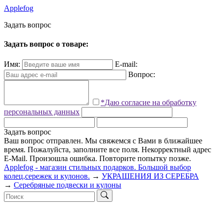
Applefog
З
а
д
а
т
ь
в
о
п
р
о
с
Задать вопрос о товаре:
Имя:
E-mail:
Вопрос:
*Даю согласие на обработку
персональных данных
Задать вопрос
Ваш вопрос отправлен. Мы свяжемся с Вами в ближайшее
время.
Пожалуйста, заполните все поля.
Некорректный адрес
E-Mail.
Произошла ошибка. Повторите попытку позже.
Applefog - магазин стильных подарков. Большой выбор
колец,сережек и кулонов.
→
УКРАШЕНИЯ ИЗ СЕРЕБРА
→
Серебряные подвески и кулоны