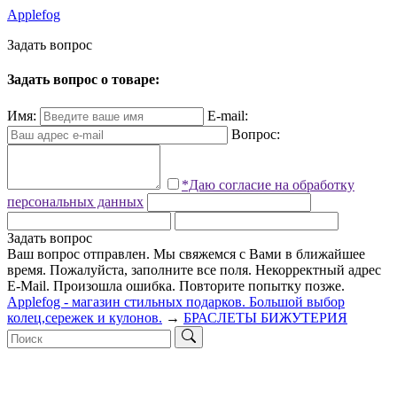
Applefog
З
а
д
а
т
ь
в
о
п
р
о
с
Задать вопрос о товаре:
Имя:
E-mail:
Вопрос:
*Даю согласие на обработку
персональных данных
Задать вопрос
Ваш вопрос отправлен. Мы свяжемся с Вами в ближайшее
время.
Пожалуйста, заполните все поля.
Некорректный адрес
E-Mail.
Произошла ошибка. Повторите попытку позже.
Applefog - магазин стильных подарков. Большой выбор
колец,сережек и кулонов.
→
БРАСЛЕТЫ БИЖУТЕРИЯ