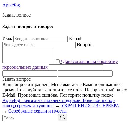
Applefog
З
а
д
а
т
ь
в
о
п
р
о
с
Задать вопрос о товаре:
Имя:
E-mail:
Вопрос:
*Даю согласие на обработку
персональных данных
Задать вопрос
Ваш вопрос отправлен. Мы свяжемся с Вами в ближайшее
время.
Пожалуйста, заполните все поля.
Некорректный адрес
E-Mail.
Произошла ошибка. Повторите попытку позже.
Applefog - магазин стильных подарков. Большой выбор
колец,сережек и кулонов.
→
УКРАШЕНИЯ ИЗ СЕРЕБРА
→
Серебряные серьги и пусеты