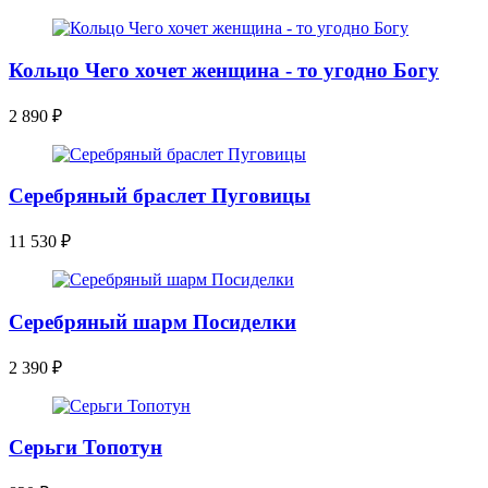
Кольцо Чего хочет женщина - то угодно Богу
2 890
₽
Серебряный браслет Пуговицы
11 530
₽
Серебряный шарм Посиделки
2 390
₽
Серьги Топотун