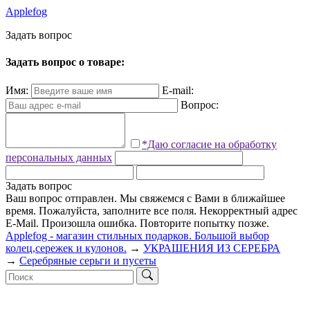
Applefog
З
а
д
а
т
ь
в
о
п
р
о
с
Задать вопрос о товаре:
Имя:
E-mail:
Вопрос:
*Даю согласие на обработку
персональных данных
Задать вопрос
Ваш вопрос отправлен. Мы свяжемся с Вами в ближайшее
время.
Пожалуйста, заполните все поля.
Некорректный адрес
E-Mail.
Произошла ошибка. Повторите попытку позже.
Applefog - магазин стильных подарков. Большой выбор
колец,сережек и кулонов.
→
УКРАШЕНИЯ ИЗ СЕРЕБРА
→
Серебряные серьги и пусеты