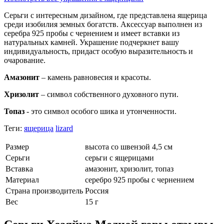
Серьги с интересным дизайном, где представлена ящерица
среди изобилия земных богатств. Аксессуар выполнен из
серебра 925 пробы с чернением и имеет вставки из
натуральных камней. Украшение подчеркнет вашу
индивидуальность, придаст особую выразительность и
очарование.
Амазонит
– камень равновесия и красоты.
Хризолит
– символ собственного духовного пути.
Топаз
- это символ особого шика и утонченности.
Теги:
ящерица
lizard
Размер
высота со швензой 4,5 см
Серьги
серьги с ящерицами
Вставка
амазонит, хризолит, топаз
Материал
серебро 925 пробы с чернением
Страна производитель
Россия
Вес
15 г