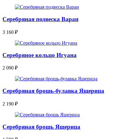
Серебряная подвеска Варан
3 160
₽
Серебряное кольцо Игуана
2 090
₽
Серебряная брошь-булавка Ящерица
2 190
₽
Серебряная брошь Ящерица