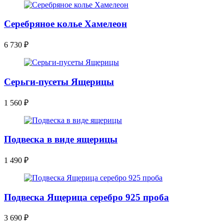
Серебряное колье Хамелеон
6 730
₽
Серьги-пусеты Ящерицы
1 560
₽
Подвеска в виде ящерицы
1 490
₽
Подвеска Ящерица серебро 925 проба
3 690
₽