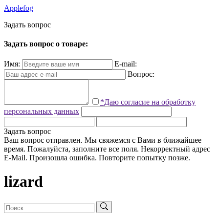
Applefog
З
а
д
а
т
ь
в
о
п
р
о
с
Задать вопрос о товаре:
Имя:
E-mail:
Вопрос:
*Даю согласие на обработку
персональных данных
Задать вопрос
Ваш вопрос отправлен. Мы свяжемся с Вами в ближайшее
время.
Пожалуйста, заполните все поля.
Некорректный адрес
E-Mail.
Произошла ошибка. Повторите попытку позже.
lizard