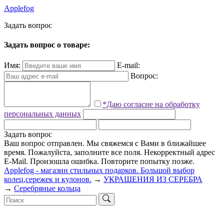
Applefog
З
а
д
а
т
ь
в
о
п
р
о
с
Задать вопрос о товаре:
Имя:
E-mail:
Вопрос:
*Даю согласие на обработку
персональных данных
Задать вопрос
Ваш вопрос отправлен. Мы свяжемся с Вами в ближайшее
время.
Пожалуйста, заполните все поля.
Некорректный адрес
E-Mail.
Произошла ошибка. Повторите попытку позже.
Applefog - магазин стильных подарков. Большой выбор
колец,сережек и кулонов.
→
УКРАШЕНИЯ ИЗ СЕРЕБРА
→
Серебряные кольца