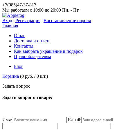
+7(985)47-37-817
Мы работаем c 10:00 до 20:00 Пн. - Пт.
Вход
|
Регистрация
|
Восстановление пароля
Главная
О нас
Доставка и оплата
Контакты
Как выбрать украшение в подарок
Правообладателям
Блог
Корзина
(
0 руб.
/
0
шт.)
З
а
д
а
т
ь
в
о
п
р
о
с
Задать вопрос о товаре:
Имя:
E-mail: