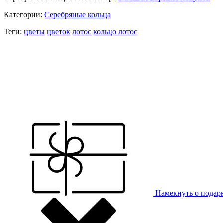
Категории:
Серебряные кольца
Теги:
цветы
цветок
лотос
кольцо лотос
Намекнуть о подар