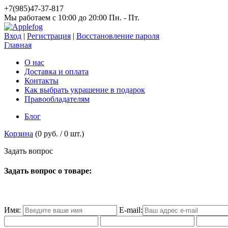
+7(985)47-37-817
Мы работаем c 10:00 до 20:00 Пн. - Пт.
Вход
|
Регистрация
|
Восстановление пароля
Главная
О нас
Доставка и оплата
Контакты
Как выбрать украшение в подарок
Правообладателям
Блог
Корзина
(
0 руб.
/
0
шт.)
З
а
д
а
т
ь
в
о
п
р
о
с
Задать вопрос о товаре:
Имя:
E-mail: