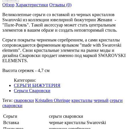
Обзор
Характеристики
Отзывы (0)
Великолепные серьги со вставкой из черных кристаллов
Swarovski из коллекции ювелирной бижутерии Женави -
"Пале-Рояль". Такой аксессуар может стать центральным
элементов в вашем образе и создать неповторимый стиль.
Серьги покрыты черненым серебрением, а сами кристаллы
сопровождаются фирменным ярлыком "made with Swarovski
elements". Свои кристальные элементы на рынке моды и
дизайна Сваровски продает именно под маркой SWAROVSKI
ELEMENTS.
Высота сережек - 4,7 см
Категории:
СЕРЬГИ БИЖУТЕРИЯ
Серьги Сваровски
Теги:
сваровски
Kristallen Ohrringe
кристаллы
черный
серьги
сваровски
Серьги
серьги сваровски
Вставка
черные кристаллы Swarovski
Покрытие
черненое серебрение