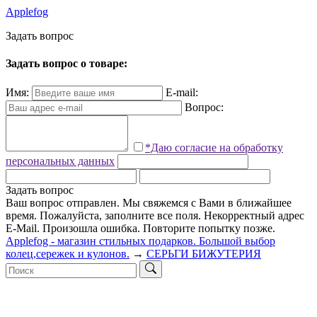
Applefog
З
а
д
а
т
ь
в
о
п
р
о
с
Задать вопрос о товаре:
Имя:
E-mail:
Вопрос:
*Даю согласие на обработку
персональных данных
Задать вопрос
Ваш вопрос отправлен. Мы свяжемся с Вами в ближайшее
время.
Пожалуйста, заполните все поля.
Некорректный адрес
E-Mail.
Произошла ошибка. Повторите попытку позже.
Applefog - магазин стильных подарков. Большой выбор
колец,сережек и кулонов.
→
СЕРЬГИ БИЖУТЕРИЯ