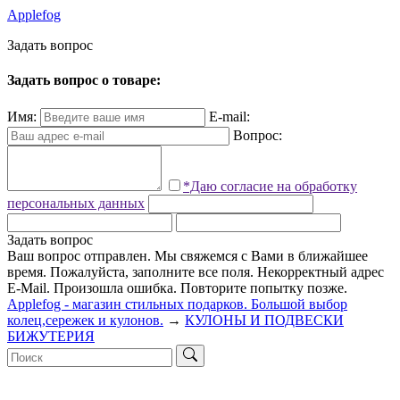
Applefog
З
а
д
а
т
ь
в
о
п
р
о
с
Задать вопрос о товаре:
Имя:
E-mail:
Вопрос:
*Даю согласие на обработку
персональных данных
Задать вопрос
Ваш вопрос отправлен. Мы свяжемся с Вами в ближайшее
время.
Пожалуйста, заполните все поля.
Некорректный адрес
E-Mail.
Произошла ошибка. Повторите попытку позже.
Applefog - магазин стильных подарков. Большой выбор
колец,сережек и кулонов.
→
КУЛОНЫ И ПОДВЕСКИ
БИЖУТЕРИЯ