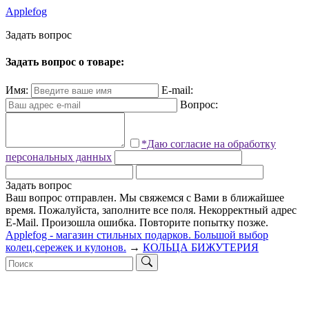
Applefog
З
а
д
а
т
ь
в
о
п
р
о
с
Задать вопрос о товаре:
Имя:
E-mail:
Вопрос:
*Даю согласие на обработку
персональных данных
Задать вопрос
Ваш вопрос отправлен. Мы свяжемся с Вами в ближайшее
время.
Пожалуйста, заполните все поля.
Некорректный адрес
E-Mail.
Произошла ошибка. Повторите попытку позже.
Applefog - магазин стильных подарков. Большой выбор
колец,сережек и кулонов.
→
КОЛЬЦА БИЖУТЕРИЯ