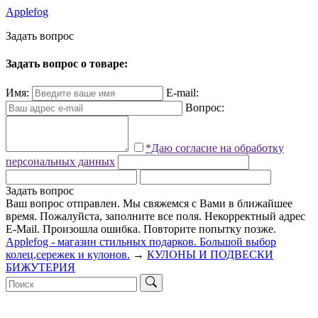
Applefog
З
а
д
а
т
ь
в
о
п
р
о
с
Задать вопрос о товаре:
Имя:
E-mail:
Вопрос:
*Даю согласие на обработку
персональных данных
Задать вопрос
Ваш вопрос отправлен. Мы свяжемся с Вами в ближайшее
время.
Пожалуйста, заполните все поля.
Некорректный адрес
E-Mail.
Произошла ошибка. Повторите попытку позже.
Applefog - магазин стильных подарков. Большой выбор
колец,сережек и кулонов.
→
КУЛОНЫ И ПОДВЕСКИ
БИЖУТЕРИЯ