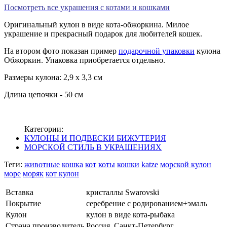
Посмотреть все украшения с котами и кошками
Оригинальный кулон в виде кота-обжоркина. Милое
украшение и прекрасный подарок для любителей кошек.
На втором фото показан
пример
подарочной упаковки
кулона
Обжоркин. Упаковка приобретается отдельно.
Размеры кулона: 2,9 х 3,3 см
Длина цепочки - 50 см
Категории:
КУЛОНЫ И ПОДВЕСКИ БИЖУТЕРИЯ
МОРСКОЙ СТИЛЬ В УКРАШЕНИЯХ
Теги:
животные
кошка
кот
коты
кошки
katze
морской кулон
море
моряк
кот кулон
Вставка
кристаллы Swarovski
Покрытие
серебрение с родированием+эмаль
Кулон
кулон в виде кота-рыбака
Страна производитель
Россия, Санкт-Петербург