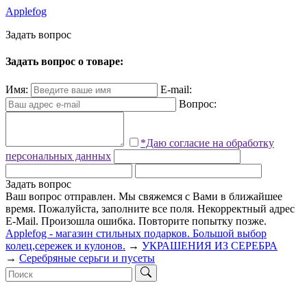
Applefog
З
а
д
а
т
ь
в
о
п
р
о
с
Задать вопрос о товаре:
Имя:
E-mail:
Вопрос:
*Даю согласие на обработку
персональных данных
Задать вопрос
Ваш вопрос отправлен. Мы свяжемся с Вами в ближайшее
время.
Пожалуйста, заполните все поля.
Некорректный адрес
E-Mail.
Произошла ошибка. Повторите попытку позже.
Applefog - магазин стильных подарков. Большой выбор
колец,сережек и кулонов.
→
УКРАШЕНИЯ ИЗ СЕРЕБРА
→
Серебряные серьги и пусеты