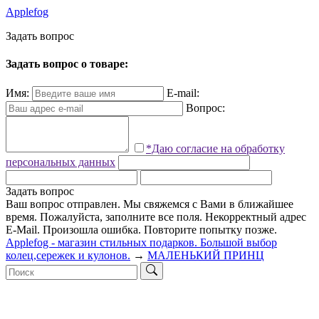
Applefog
З
а
д
а
т
ь
в
о
п
р
о
с
Задать вопрос о товаре:
Имя:
E-mail:
Вопрос:
*Даю согласие на обработку
персональных данных
Задать вопрос
Ваш вопрос отправлен. Мы свяжемся с Вами в ближайшее
время.
Пожалуйста, заполните все поля.
Некорректный адрес
E-Mail.
Произошла ошибка. Повторите попытку позже.
Applefog - магазин стильных подарков. Большой выбор
колец,сережек и кулонов.
→
МАЛЕНЬКИЙ ПРИНЦ