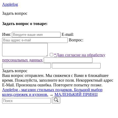
Applefog
З
а
д
а
т
ь
в
о
п
р
о
с
Задать вопрос о товаре:
Имя:
E-mail:
Вопрос:
*Даю согласие на обработку
персональных данных
Задать вопрос
Ваш вопрос отправлен. Мы свяжемся с Вами в ближайшее
время.
Пожалуйста, заполните все поля.
Некорректный адрес
E-Mail.
Произошла ошибка. Повторите попытку позже.
Applefog - магазин стильных подарков. Большой выбор
колец,сережек и кулонов.
→
МАЛЕНЬКИЙ ПРИНЦ