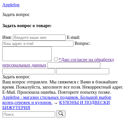
Applefog
З
а
д
а
т
ь
в
о
п
р
о
с
Задать вопрос о товаре:
Имя:
E-mail:
Вопрос:
*Даю согласие на обработку
персональных данных
Задать вопрос
Ваш вопрос отправлен. Мы свяжемся с Вами в ближайшее
время.
Пожалуйста, заполните все поля.
Некорректный адрес
E-Mail.
Произошла ошибка. Повторите попытку позже.
Applefog - магазин стильных подарков. Большой выбор
колец,сережек и кулонов.
→
КУЛОНЫ И ПОДВЕСКИ
БИЖУТЕРИЯ