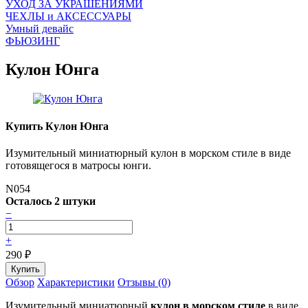
УХОД ЗА УКРАШЕНИЯМИ
ЧEХЛЫ и АКСЕССУАРЫ
Умный девайс
ФЬЮЗИНГ
Кулон Юнга
Купить Кулон Юнга
Изумительный миниатюрный кулон в морском стиле в виде
готовящегося в матросы юнги.
N054
Осталось 2 штуки
−
+
290
₽
Обзор
Характеристики
Отзывы (0)
Изумительный миниатюрный
кулон в морском стиле
в виде