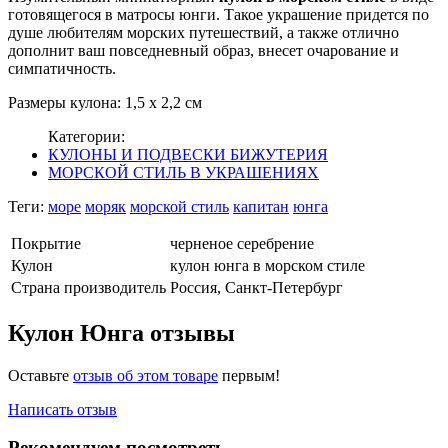
готовящегося в матросы юнги. Такое украшение придется по
душе любителям морских путешествий, а также отлично
дополнит ваш повседневный образ, внесет очарование и
симпатичность.
Размеры кулона: 1,5 х 2,2 см
Категории:
КУЛОНЫ И ПОДВЕСКИ БИЖУТЕРИЯ
МОРСКОЙ СТИЛЬ В УКРАШЕНИЯХ
Теги:
море
моряк
морской стиль
капитан
юнга
Покрытие
черненое серебрение
Кулон
кулон юнга в морском стиле
Страна производитель
Россия, Санкт-Петербург
Кулон Юнга отзывы
Оставьте
отзыв об этом товаре
первым!
Написать отзыв
Рекомендуем посмотреть