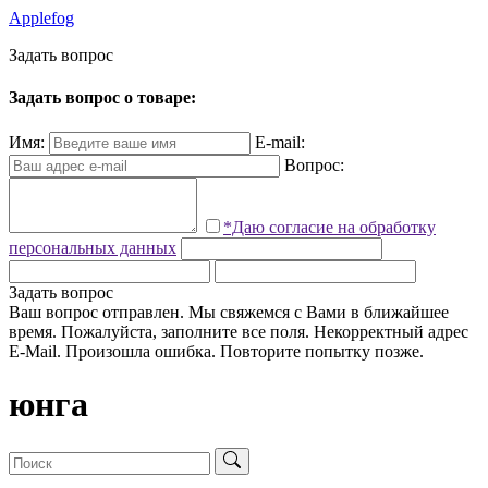
Applefog
З
а
д
а
т
ь
в
о
п
р
о
с
Задать вопрос о товаре:
Имя:
E-mail:
Вопрос:
*Даю согласие на обработку
персональных данных
Задать вопрос
Ваш вопрос отправлен. Мы свяжемся с Вами в ближайшее
время.
Пожалуйста, заполните все поля.
Некорректный адрес
E-Mail.
Произошла ошибка. Повторите попытку позже.
юнга