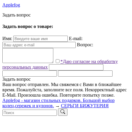
Applefog
З
а
д
а
т
ь
в
о
п
р
о
с
Задать вопрос о товаре:
Имя:
E-mail:
Вопрос:
*Даю согласие на обработку
персональных данных
Задать вопрос
Ваш вопрос отправлен. Мы свяжемся с Вами в ближайшее
время.
Пожалуйста, заполните все поля.
Некорректный адрес
E-Mail.
Произошла ошибка. Повторите попытку позже.
Applefog - магазин стильных подарков. Большой выбор
колец,сережек и кулонов.
→
СЕРЬГИ БИЖУТЕРИЯ