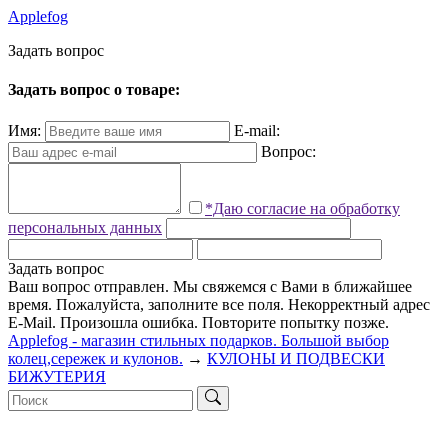
Applefog
З
а
д
а
т
ь
в
о
п
р
о
с
Задать вопрос о товаре:
Имя:
E-mail:
Вопрос:
*Даю согласие на обработку
персональных данных
Задать вопрос
Ваш вопрос отправлен. Мы свяжемся с Вами в ближайшее
время.
Пожалуйста, заполните все поля.
Некорректный адрес
E-Mail.
Произошла ошибка. Повторите попытку позже.
Applefog - магазин стильных подарков. Большой выбор
колец,сережек и кулонов.
→
КУЛОНЫ И ПОДВЕСКИ
БИЖУТЕРИЯ