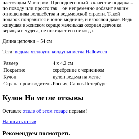
настоящим Мастером. Преподнесенный в качестве подарка –
по поводу или просто так – он непременно добавит вашим
отношениям волшебства и ведьмовской страсти. Такой
подарок понравится и юной моднице, и взрослой даме. Ведь
живущая в женском сердце маленькая озорная девчонка,
верящая в чудеса, не покидает его никогда.
Длина цепочки – 54 см
Теги:
ведьма
хэллоуин
колдунья
метла
Halloween
Размер
4 х 4,2 см
Покрытие
серебрение с чернением
Кулон
кулон ведьма на метле
Страна производитель
Россия, Санкт-Петербург
Кулон На метле отзывы
Оставьте
отзыв об этом товаре
первым!
Написать отзыв
Рекомендуем посмотреть