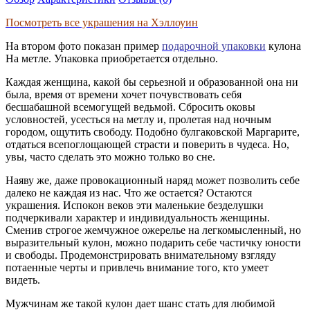
Посмотреть все украшения на Хэллоуин
На втором фото показан
пример
подарочной упаковки
кулона
На метле. Упаковка приобретается отдельно.
Каждая женщина, какой бы серьезной и образованной она ни
была, время от времени хочет почувствовать себя
бесшабашной всемогущей ведьмой. Сбросить оковы
условностей, усесться на метлу и, пролетая над ночным
городом, ощутить свободу. Подобно булгаковской Маргарите,
отдаться всепоглощающей страсти и поверить в чудеса. Но,
увы, часто сделать это можно только во сне.
Наяву же, даже провокационный наряд может позволить себе
далеко не каждая из нас. Что же остается? Остаются
украшения. Испокон веков эти маленькие безделушки
подчеркивали характер и индивидуальность женщины.
Сменив строгое жемчужное ожерелье на легкомысленный, но
выразительный кулон, можно подарить себе частичку юности
и свободы. Продемонстрирова
ть внимательному взгляду
потаенные черты и привлечь внимание того, кто умеет
видеть.
Мужчинам же такой кулон дает шанс стать для любимой