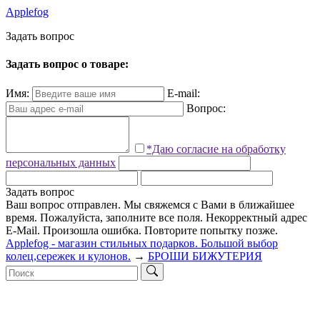
Applefog
З
а
д
а
т
ь
в
о
п
р
о
с
Задать вопрос о товаре:
Имя:
E-mail:
Вопрос:
*Даю согласие на обработку
персональных данных
Задать вопрос
Ваш вопрос отправлен. Мы свяжемся с Вами в ближайшее
время.
Пожалуйста, заполните все поля.
Некорректный адрес
E-Mail.
Произошла ошибка. Повторите попытку позже.
Applefog - магазин стильных подарков. Большой выбор
колец,сережек и кулонов.
→
БРОШИ БИЖУТЕРИЯ