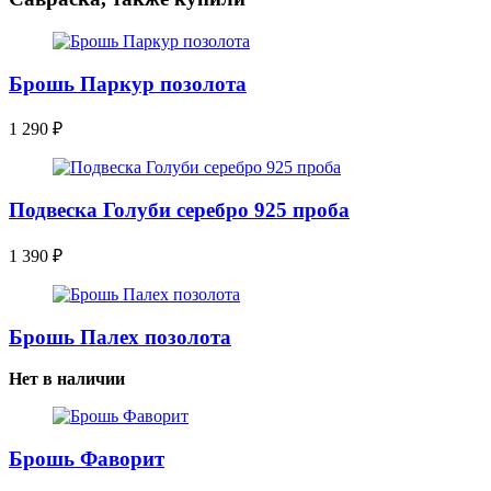
Брошь Паркур позолота
1 290
₽
Подвеска Голуби серебро 925 проба
1 390
₽
Брошь Палех позолота
Нет в наличии
Брошь Фаворит