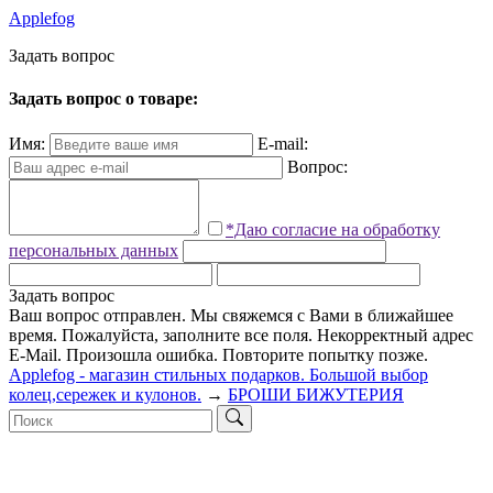
Applefog
З
а
д
а
т
ь
в
о
п
р
о
с
Задать вопрос о товаре:
Имя:
E-mail:
Вопрос:
*Даю согласие на обработку
персональных данных
Задать вопрос
Ваш вопрос отправлен. Мы свяжемся с Вами в ближайшее
время.
Пожалуйста, заполните все поля.
Некорректный адрес
E-Mail.
Произошла ошибка. Повторите попытку позже.
Applefog - магазин стильных подарков. Большой выбор
колец,сережек и кулонов.
→
БРОШИ БИЖУТЕРИЯ