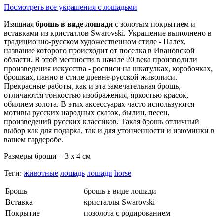
Посмотреть все украшения с лошадьми
Изящная
брошь в виде лошади
с золотым покрытием и
вставками из кристаллов Swarovski. Украшение выполнено в
традиционно-русском художественном стиле - Палех,
название которого происходит от поселка в Ивановской
области. В этой местности в начале 20 века производили
произведения искусства - росписи на шкатулках, коробочках,
брошках, панно в стиле древне-русской живописи.
Прекрасные работы, как и эта замечательная брошь,
отличаются тонкостью изображения, яркостью красок,
обилием золота. В этих аксессуарах часто используются
мотивы русских народных сказок, былин, песен,
произведений русских классиков. Такая брошь отличный
выбор как для подарка, так и для утонченности и изюминки в
вашем гардеробе.
Размеры броши – 3 х 4 см
Теги:
животные
лошадь
лошади
horse
Брошь
брошь в виде лошади
Вставка
кристаллы Swarovski
Покрытие
позолота с родированием