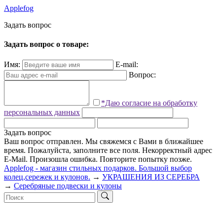
Applefog
З
а
д
а
т
ь
в
о
п
р
о
с
Задать вопрос о товаре:
Имя:
E-mail:
Вопрос:
*Даю согласие на обработку
персональных данных
Задать вопрос
Ваш вопрос отправлен. Мы свяжемся с Вами в ближайшее
время.
Пожалуйста, заполните все поля.
Некорректный адрес
E-Mail.
Произошла ошибка. Повторите попытку позже.
Applefog - магазин стильных подарков. Большой выбор
колец,сережек и кулонов.
→
УКРАШЕНИЯ ИЗ СЕРЕБРА
→
Серебряные подвески и кулоны