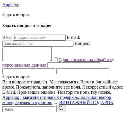
Applefog
З
а
д
а
т
ь
в
о
п
р
о
с
Задать вопрос о товаре:
Имя:
E-mail:
Вопрос:
*Даю согласие на обработку
персональных данных
Задать вопрос
Ваш вопрос отправлен. Мы свяжемся с Вами в ближайшее
время.
Пожалуйста, заполните все поля.
Некорректный адрес
E-Mail.
Произошла ошибка. Повторите попытку позже.
Applefog - магазин стильных подарков. Большой выбор
колец,сережек и кулонов.
→
ВИНТАЖНЫЙ ПОДАРОК