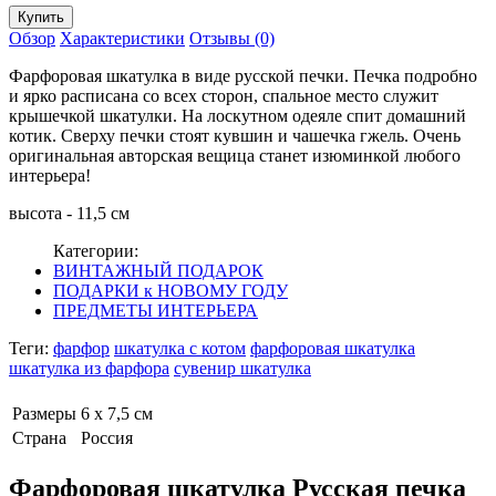
Обзор
Характеристики
Отзывы (0)
Фарфоровая шкатулка в виде русской печки. Печка подробно
и ярко расписана со всех сторон, спальное место служит
крышечкой шкатулки. На лоскутном одеяле спит домашний
котик. Сверху печки стоят кувшин и чашечка гжель. Очень
оригинальная авторская вещица станет изюминкой любого
интерьера!
высота - 11,5 см
Категории:
ВИНТАЖНЫЙ ПОДАРОК
ПОДАРКИ к НОВОМУ ГОДУ
ПРЕДМЕТЫ ИНТЕРЬЕРА
Теги:
фарфор
шкатулка с котом
фарфоровая шкатулка
шкатулка из фарфора
сувенир шкатулка
Размеры
6 х 7,5 см
Страна
Россия
Фарфоровая шкатулка Русская печка