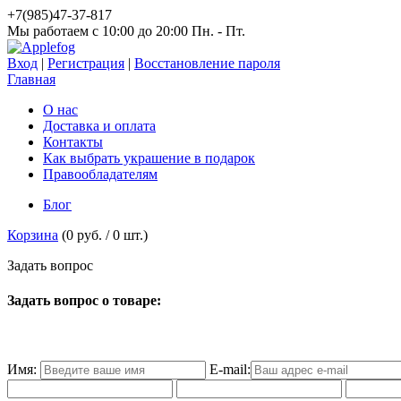
+7(985)47-37-817
Мы работаем c 10:00 до 20:00 Пн. - Пт.
Вход
|
Регистрация
|
Восстановление пароля
Главная
О нас
Доставка и оплата
Контакты
Как выбрать украшение в подарок
Правообладателям
Блог
Корзина
(
0 руб.
/
0
шт.)
З
а
д
а
т
ь
в
о
п
р
о
с
Задать вопрос о товаре:
Имя:
E-mail: