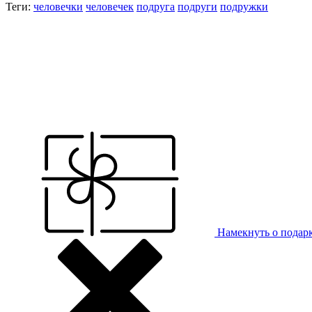
Теги:
человечки
человечек
подруга
подруги
подружки
Намекнуть о подар