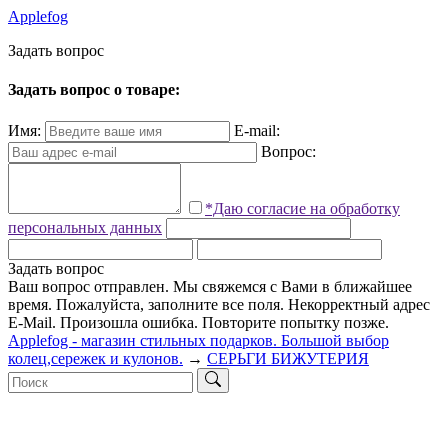
Applefog
З
а
д
а
т
ь
в
о
п
р
о
с
Задать вопрос о товаре:
Имя:
E-mail:
Вопрос:
*Даю согласие на обработку
персональных данных
Задать вопрос
Ваш вопрос отправлен. Мы свяжемся с Вами в ближайшее
время.
Пожалуйста, заполните все поля.
Некорректный адрес
E-Mail.
Произошла ошибка. Повторите попытку позже.
Applefog - магазин стильных подарков. Большой выбор
колец,сережек и кулонов.
→
СЕРЬГИ БИЖУТЕРИЯ