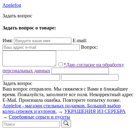
Applefog
З
а
д
а
т
ь
в
о
п
р
о
с
Задать вопрос о товаре:
Имя:
E-mail:
Вопрос:
*Даю согласие на обработку
персональных данных
Задать вопрос
Ваш вопрос отправлен. Мы свяжемся с Вами в ближайшее
время.
Пожалуйста, заполните все поля.
Некорректный адрес
E-Mail.
Произошла ошибка. Повторите попытку позже.
Applefog - магазин стильных подарков. Большой выбор
колец,сережек и кулонов.
→
УКРАШЕНИЯ ИЗ СЕРЕБРА
→
Серебряные серьги и пусеты