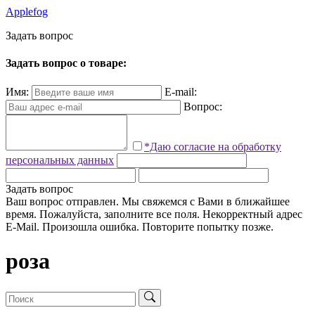
Applefog
З
а
д
а
т
ь
в
о
п
р
о
с
Задать вопрос о товаре:
Имя:
E-mail:
Вопрос:
*Даю согласие на обработку
персональных данных
Задать вопрос
Ваш вопрос отправлен. Мы свяжемся с Вами в ближайшее
время.
Пожалуйста, заполните все поля.
Некорректный адрес
E-Mail.
Произошла ошибка. Повторите попытку позже.
роза