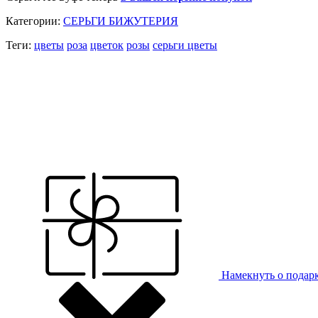
Категории:
СЕРЬГИ БИЖУТЕРИЯ
Теги:
цветы
роза
цветок
розы
серьги цветы
Намекнуть о подар