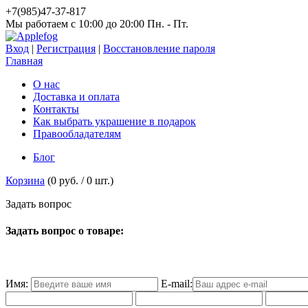
+7(985)47-37-817
Мы работаем c 10:00 до 20:00 Пн. - Пт.
Вход
|
Регистрация
|
Восстановление пароля
Главная
О нас
Доставка и оплата
Контакты
Как выбрать украшение в подарок
Правообладателям
Блог
Корзина
(
0 руб.
/
0
шт.)
З
а
д
а
т
ь
в
о
п
р
о
с
Задать вопрос о товаре:
Имя:
E-mail: