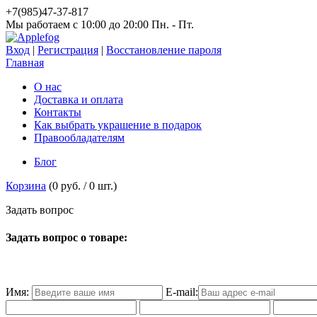
+7(985)47-37-817
Мы работаем c 10:00 до 20:00 Пн. - Пт.
Вход
|
Регистрация
|
Восстановление пароля
Главная
О нас
Доставка и оплата
Контакты
Как выбрать украшение в подарок
Правообладателям
Блог
Корзина
(
0 руб.
/
0
шт.)
З
а
д
а
т
ь
в
о
п
р
о
с
Задать вопрос о товаре:
Имя:
E-mail: