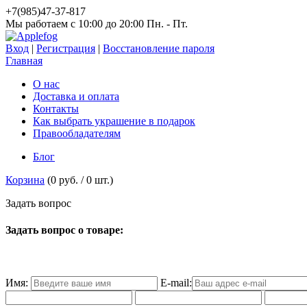
+7(985)47-37-817
Мы работаем c 10:00 до 20:00 Пн. - Пт.
Вход
|
Регистрация
|
Восстановление пароля
Главная
О нас
Доставка и оплата
Контакты
Как выбрать украшение в подарок
Правообладателям
Блог
Корзина
(
0 руб.
/
0
шт.)
З
а
д
а
т
ь
в
о
п
р
о
с
Задать вопрос о товаре:
Имя:
E-mail: