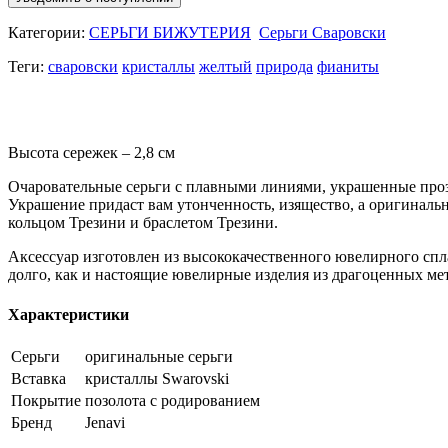
Категории:
СЕРЬГИ БИЖУТЕРИЯ
Серьги Сваровски
Теги:
сваровски
кристаллы
желтый
природа
фианиты
Высота сережек – 2,8 см
Очаровательные серьги с плавными линиями, украшенные проз
Украшение придаст вам утонченность, изящество, а оригинальн
кольцом Трезини и браслетом Трезини.
Аксессуар изготовлен из высококачественного ювелирного спл
долго, как и настоящие ювелирные изделия из драгоценных ме
Характеристики
Серьги
оригинальные серьги
Вставка
кристаллы Swarovski
Покрытие
позолота с родированием
Бренд
Jenavi