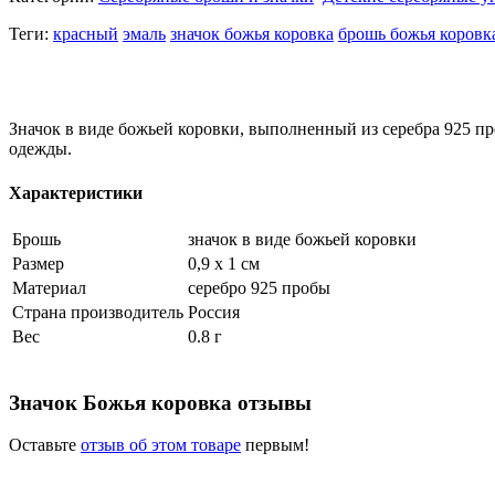
Теги:
красный
эмаль
значок божья коровка
брошь божья коровк
Значок в виде божьей коровки, выполненный из серебра 925 пр
одежды.
Характеристики
Брошь
значок в виде божьей коровки
Размер
0,9 х 1 см
Материал
серебро 925 пробы
Страна производитель
Россия
Вес
0.8 г
Значок Божья коровка отзывы
Оставьте
отзыв об этом товаре
первым!