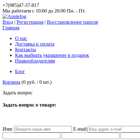
+7(985)47-37-817
Мы работаем c 10:00 до 20:00 Пн. - Пт.
Вход
|
Регистрация
|
Восстановление пароля
Главная
О нас
Доставка и оплата
Контакты
Как выбрать украшение в подарок
Правообладателям
Блог
Корзина
(
0 руб.
/
0
шт.)
З
а
д
а
т
ь
в
о
п
р
о
с
Задать вопрос о товаре:
Имя:
E-mail: