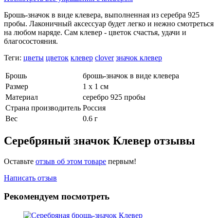
Брошь-значок в виде клевера, выполненная из серебра 925
пробы. Лаконичный аксессуар будет легко и нежно смотреться
на любом наряде. Сам клевер - цветок счастья, удачи и
благосостояния.
Теги:
цветы
цветок
клевер
clover
значок клевер
Брошь
брошь-значок в виде клевера
Размер
1 х 1 см
Материал
серебро 925 пробы
Страна производитель
Россия
Вес
0.6 г
Серебряный значок Клевер отзывы
Оставьте
отзыв об этом товаре
первым!
Написать отзыв
Рекомендуем посмотреть