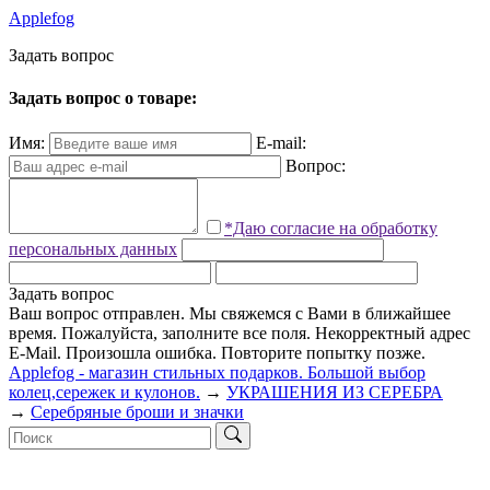
Applefog
З
а
д
а
т
ь
в
о
п
р
о
с
Задать вопрос о товаре:
Имя:
E-mail:
Вопрос:
*Даю согласие на обработку
персональных данных
Задать вопрос
Ваш вопрос отправлен. Мы свяжемся с Вами в ближайшее
время.
Пожалуйста, заполните все поля.
Некорректный адрес
E-Mail.
Произошла ошибка. Повторите попытку позже.
Applefog - магазин стильных подарков. Большой выбор
колец,сережек и кулонов.
→
УКРАШЕНИЯ ИЗ СЕРЕБРА
→
Серебряные броши и значки