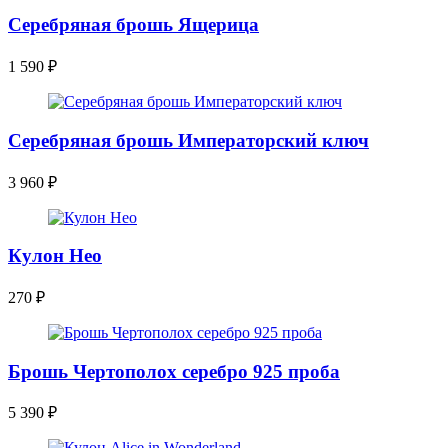
Серебряная брошь Ящерица
1 590
₽
Серебряная брошь Императорский ключ
3 960
₽
Кулон Нео
270
₽
Брошь Чертополох серебро 925 проба
5 390
₽