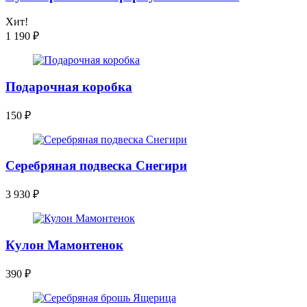
Хит!
1 190
₽
Подарочная коробка
150
₽
Серебряная подвеска Снегири
3 930
₽
Кулон Мамонтенок
390
₽